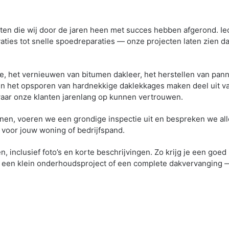
cten die wij door de jaren heen met succes hebben afgerond. Ied
aties tot snelle spoedreparaties — onze projecten laten zien d
e, het vernieuwen van bitumen dakleer, het herstellen van pan
het opsporen van hardnekkige daklekkages maken deel uit van 
waar onze klanten jarenlang op kunnen vertrouwen.
ginnen, voeren we een grondige inspectie uit en bespreken we al
t voor jouw woning of bedrijfspand.
 inclusief foto’s en korte beschrijvingen. Zo krijg je een goed 
m een klein onderhoudsproject of een complete dakvervanging 